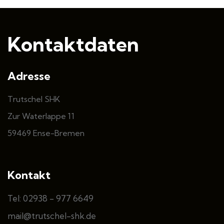
Kontaktdaten
Adresse
Trutschel SHK
Zur Waterlappe 11
59469 Ense-Bremen
Kontakt
Tel: 02938 - 977 6649
mail@trutschel-shk.de